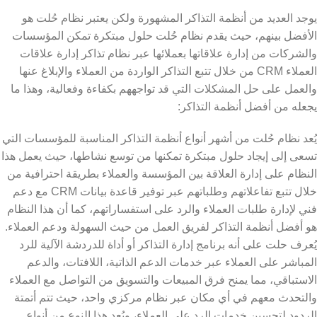
يوجد العديد من أنظمة التذاكر المشهورة ولكن يعتبر نظام حُلت هو
الأفضل بينهم، حيث يقدم نظام حُلت حلول مبتكرة تمكن المؤسسات
والشركات من إدارة علاقاتها بعملائها عبر نظام تذاكر إدارة علاقات
العملاء CRM من خلال تتبع التذاكر الواردة من العملاء والإبلاغ عنها
والعمل على حل المشكلات التي قد تواجههم بكفاءة وفعالية، وهذا ما
يجعله من أفضل أنظمة التذاكر:
يُعد نظام حُلت من أشهر أنواع أنظمة التذاكر المناسبة للمؤسسات التي
تسعى إلى إيجاد حلول مبتكرة تمكنها من توسع نشاطها، حيث يعمل هذا
النظام على إدارة العلاقة بين المؤسسة والعملاء بطريقة احترافية من
خلال تتبع تفاعلاتهم وطلباتهم عبر توفير قاعدة بيانات CRM مع دعم
فني لإدارة طلبات العملاء والرد على استفساراتهم، كما أن هذا النظام
هو أفضل أنظمة التذاكر لفريق العمل من حيث السهولة ودعم العملاء.
يُعرف حلت على أنه برنامج إدارة التذاكر أو أداة للدردشة الآلية للرد
المباشر على العملاء عبر خدمات الدعم الذاتية، اللافتات، والدعم
الاستباقي، مما يمنح فرق المبيعات والتسويق من التواصل مع العملاء
والتحدث معهم في أي مكان عبر نظام مركزي واحد، حيث تتم أتمتة
الردود لتحسين خدمات الرد على العملاء، ويُعد هذا النوع من أنواع