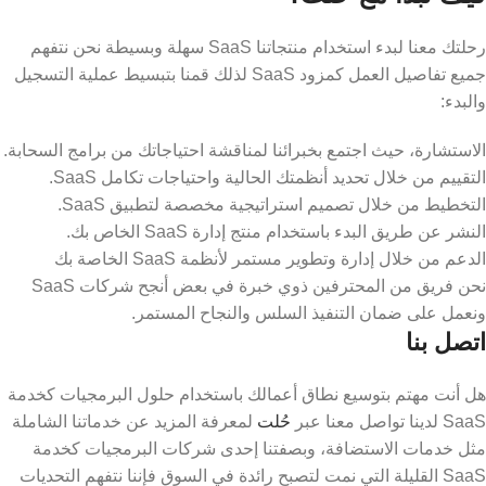
رحلتك معنا لبدء استخدام منتجاتنا SaaS سهلة وبسيطة نحن نتفهم
جميع تفاصيل العمل كمزود SaaS لذلك قمنا بتبسيط عملية التسجيل
والبدء:
الاستشارة، حيث اجتمع بخبرائنا لمناقشة احتياجاتك من برامج السحابة.
التقييم من خلال تحديد أنظمتك الحالية واحتياجات تكامل SaaS.
التخطيط من خلال تصميم استراتيجية مخصصة لتطبيق SaaS.
النشر عن طريق البدء باستخدام منتج إدارة SaaS الخاص بك.
الدعم من خلال إدارة وتطوير مستمر لأنظمة SaaS الخاصة بك
نحن فريق من المحترفين ذوي خبرة في بعض أنجح شركات SaaS
ونعمل على ضمان التنفيذ السلس والنجاح المستمر.
اتصل بنا
هل أنت مهتم بتوسيع نطاق أعمالك باستخدام حلول البرمجيات كخدمة
SaaS لدينا تواصل معنا عبر
حُلت
لمعرفة المزيد عن خدماتنا الشاملة
مثل خدمات الاستضافة، وبصفتنا إحدى شركات البرمجيات كخدمة
SaaS القليلة التي نمت لتصبح رائدة في السوق فإننا نتفهم التحديات