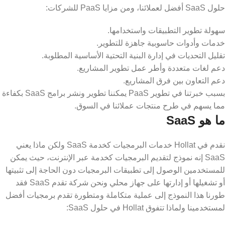
حلول SaaS أفضل لعملائنا، ومن مزايا PaaS للشركات:
سهولة تطوير التطبيقات واستخدامها.
خدمات وأدوات حاسوبية جاهزة للتطوير.
تقليل التحديات في إدارة البنية التحتية الأساسية المطلوبة.
دعم لغات متعددة وأطر عمل تطوير المشاريع.
دعم التعاون بين فرق المشاريع.
بسبب خبرتنا في تطوير PaaS يمكننا تطوير ونشر برامج SaaS بكفاءة
مما يسهم في طرح منتجات عملائنا في السوق.
ما هو SaaS
نقدم في Hollat خدمات البرمجيات كخدمة SaaS ولكن ماذا يعني
SaaS إنه نموذج لتقديم البرمجيات كخدمة عبر الإنترنت، حيث يمكن
للمستخدمين الوصول إلى تطبيقات البرمجيات دون الحاجة إلى تثبيتها
أو تشغيلها أو إدارتها على جهاز محلي ونحن شركة تقدم SaaS فقد
طورنا هذا النموذج إلى عملية متكاملة ومتطورة تقدم برمجيات أفضل
لمستخدمينا ولماذا تتفوق Hollat في حلول SaaS: