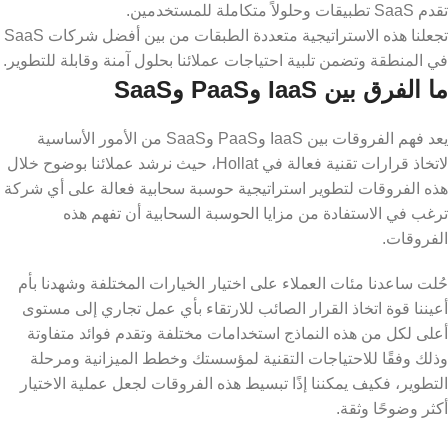
تقدم SaaS تطبيقات وحلولاً متكاملة للمستخدمين.
تجعلنا هذه الاستراتيجية متعددة الطبقات من بين أفضل شركات SaaS
في المنطقة وتضمن تلبية احتياجات عملائنا بحلول آمنة وقابلة للتطوير.
ما الفرق بين IaaS وPaaS وSaaS
يعد فهم الفروقات بين IaaS وPaaS وSaaS من الأمور الأساسية
لاتخاذ قرارات تقنية فعالة في Hollat، حيث نرشد عملائنا بوضوح خلال
هذه الفروقات لتطوير استراتيجية حوسبة سحابية فعالة على أي شركة
ترغب في الاستفادة من مزايا الحوسبة السحابية أن تفهم هذه
الفروقات.
حُلت ساعدنا مئات العملاء على اختيار الخيارات المختلفة وشهدنا بأم
أعيننا قوة اتخاذ القرار الصائب للارتقاء بأي عمل تجاري إلى مستوى
أعلى لكل من هذه النماذج استخدامات مختلفة وتقدم فوائد متفاوتة
وذلك وفقًا للاحتياجات التقنية لمؤسستك وخطط الميزانية ومرحلة
التطوير، فكيف يمكننا إذًا تبسيط هذه الفروقات لجعل عملية الاختيار
أكثر وضوحًا وثقة.