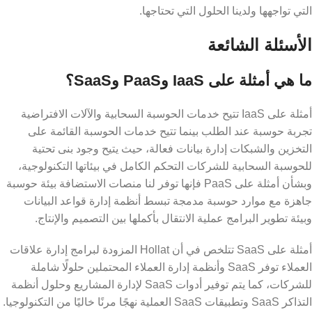
التي تواجهها ولدينا الحلول التي تحتاجها.
الأسئلة الشائعة
ما هي أمثلة على IaaS وPaaS وSaaS؟
أمثلة على IaaS تتيح خدمات الحوسبة السحابية والآلات الافتراضية
تجربة حوسبة عند الطلب بينما تتيح خدمات الحوسبة القائمة على
التخزين والشبكات إدارة بيانات فعالة، حيث يتيح وجود بنى تحتية
للحوسبة السحابية للشركات التحكم الكامل في بيئاتها التكنولوجية،
وبشأن أمثلة على PaaS فإنها توفر لنا منصات الاستضافة بيئة حوسبة
جاهزة مع موارد حوسبة مدمجة تبسط أنظمة إدارة قواعد البيانات
وبيئة تطوير البرامج عملية الانتقال بأكملها بين التصميم والإنتاج.
أمثلة على SaaS تتلخص في أن Hollat المزودة لبرامج إدارة علاقات
العملاء توفر SaaS وأنظمة إدارة العملاء المحتملين حلولًا شاملة
للشركات، كما يتم توفير أدوات SaaS لإدارة المشاريع وحلول أنظمة
التذاكر SaaS وتطبيقات SaaS العملية نهجًا مرنًا خاليًا من التكنولوجيا.