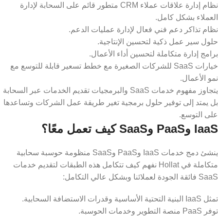
نظام إدارة علاقات عملاء CRM متطور قائم على السحابة لإدارة
العملاء بشكل كامل.
نظام تذاكر دعم فني فعال لإدارة عمليات الدعم.
حلول سير عمل ذكية لتحسين الإنتاجية.
برامج إدارة متكاملة لتحسين أداء الأعمال.
خيارات SaaS للشركات الصغيرة مع خطط تسعير قابلة للتوسع مع
نمو الأعمال.
يتجاوز مفهوم خدمات SaaS والبرمجيات تقديم الخدمات عبر السحابة
بل يمتد إلى توفير حلول برمجية تغير طريقة عمل الشركات وتساعدها
على التوسع.
IaaS وPaaS وSaaS كيف تعمل معًا؟
ينشئ دمج خدمات IaaS وPaaS وSaaS منظومة حوسبة سحابية
متكاملة في Hollat نفهم كيف تتكامل هذه الطبقات لتقديم خدمات
SaaS فائقة الجودة لعملائنا وبشكل عالي التكامل:
تمثل IaaS البنية التحتية الأساسية وقدرات الاستضافة السحابية.
توفر PaaS منصة التطوير وخدمات الحوسبة.