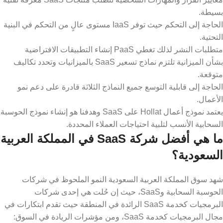
بسيطة.
الحاجة إلى التحكم حيث توفر IaaS مستوى عالٍ من التحكم في البنية
التحتية.
متطلبات النشر لذلك تغطي PaaS إنشاء التطبيقات الافتراضية
بشأن الميزانية تلتزم نماذج تسعير SaaS بالميزانيات وتحدد تكاليف
متوقعة.
الحاجة إلى قابلية التوسع جميع النماذج الثلاثة قادرة على دعم نمو
الأعمال.
يعتمد نموذج أعمال Hollat على SaaS وهدفنا هو إنشاء نموذج الحوسبة
السحابية الأنسب لتلبية احتياجات العملاء المحددة.
ما هي أفضل شركة SaaS في المملكة العربية
السعودية؟
شهد سوق المملكة العربية السعودية النمو الملحوظ في شركات
الحوسبة السحابية وSaaS، حيث إن حُلت هي إحدى شركات
البرمجيات كخدمة SaaS الرائدة في المنطقة حيث تقدم ابتكارات في
مجال البرمجيات كخدمة SaaS، ومن مؤشرات الريادة في السوق: