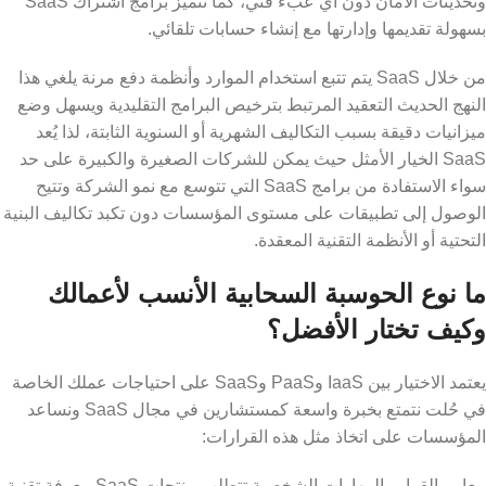
وتحديثات الأمان دون أي عبء فني، كما تتميز برامج اشتراك SaaS
بسهولة تقديمها وإدارتها مع إنشاء حسابات تلقائي.
من خلال SaaS يتم تتبع استخدام الموارد وأنظمة دفع مرنة يلغي هذا
النهج الحديث التعقيد المرتبط بترخيص البرامج التقليدية ويسهل وضع
ميزانيات دقيقة بسبب التكاليف الشهرية أو السنوية الثابتة، لذا يُعد
SaaS الخيار الأمثل حيث يمكن للشركات الصغيرة والكبيرة على حد
سواء الاستفادة من برامج SaaS التي تتوسع مع نمو الشركة وتتيح
الوصول إلى تطبيقات على مستوى المؤسسات دون تكبد تكاليف البنية
التحتية أو الأنظمة التقنية المعقدة.
ما نوع الحوسبة السحابية الأنسب لأعمالك
وكيف تختار الأفضل؟
يعتمد الاختيار بين IaaS وPaaS وSaaS على احتياجات عملك الخاصة
في حُلت نتمتع بخبرة واسعة كمستشارين في مجال SaaS ونساعد
المؤسسات على اتخاذ مثل هذه القرارات:
معايير القرار والمهارات الشخصية تتطلب منتجات SaaS معرفة تقنية