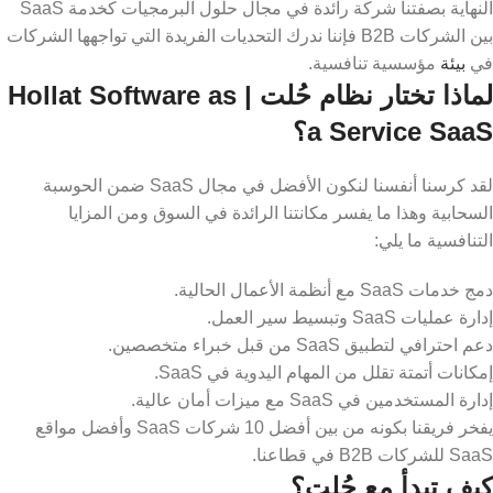
النهاية بصفتنا شركة رائدة في مجال حلول البرمجيات كخدمة SaaS
بين الشركات B2B فإننا ندرك التحديات الفريدة التي تواجهها الشركات
في
بيئة
مؤسسية تنافسية.
لماذا تختار نظام حُلت | Hollat Software as
a Service SaaS؟
لقد كرسنا أنفسنا لنكون الأفضل في مجال SaaS ضمن الحوسبة
السحابية وهذا ما يفسر مكانتنا الرائدة في السوق ومن المزايا
التنافسية ما يلي:
دمج خدمات SaaS مع أنظمة الأعمال الحالية.
إدارة عمليات SaaS وتبسيط سير العمل.
دعم احترافي لتطبيق SaaS من قبل خبراء متخصصين.
إمكانات أتمتة تقلل من المهام اليدوية في SaaS.
إدارة المستخدمين في SaaS مع ميزات أمان عالية.
يفخر فريقنا بكونه من بين أفضل 10 شركات SaaS وأفضل مواقع
SaaS للشركات B2B في قطاعنا.
كيف تبدأ مع حُلت؟