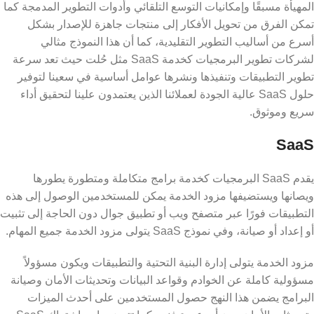
المهيأة مسبقًا وإمكانيات التوسع التلقائي وأدوات التطوير المدمجة كما
تمكن الفرق من تحويل الأفكار إلى منتجات جاهزة للإصدار بشكل
أسرع من أساليب التطوير التقليدية، كما أن هذا النموذج مثالي
لشركات تطوير البرمجيات كخدمة SaaS مثل حُلت حيث تعد سرعة
تطوير التطبيقات وتنفيذها ونشرها عوامل أساسية في سعينا لتوفير
حلول SaaS عالية الجودة لعملائنا الذين يعتمدون علينا لتحقيق أداء
سريع وموثوق.
SaaS
يقدم SaaS البرمجيات كخدمة برامج متكاملة ومتطورة يطورها
ويصانها ويستضيفها مزود الخدمة يمكن للمستخدمين الوصول إلى هذه
التطبيقات فورًا عبر متصفح ويب أو تطبيق جوال دون الحاجة إلى تثبيت
أو إعداد أو صيانة، وفي نموذج SaaS يتولى مزود الخدمة جميع المهام.
مزود الخدمة يتولى إدارة البنية التحتية والتطبيقات ويكون مسؤولاً
مسؤولية كاملة عن الخوادم وقواعد البيانات وتحديثات الأمان وصيانة
البرامج يضمن هذا النهج حصول المستخدمين على أحدث الميزات