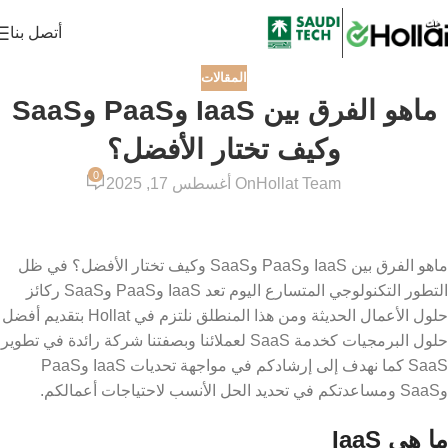
أتصل بنا
المقالات
ماهو الفرق بين IaaS وPaaS وSaaS
وكيف تختار الأفضل؟
0
Hollat Team
On أغسطس 17, 2025
ماهو الفرق بين IaaS وPaaS وSaaS وكيف تختار الأفضل؟ في ظل
التطور التكنولوجي المتسارع اليوم تعد IaaS وPaaS وSaaS ركائز
حلول الأعمال الحديثة ومن هذا المنطلق نلتزم في Hollat بتقديم أفضل
حلول البرمجيات كخدمة SaaS لعملائنا وبصفتنا شركة رائدة في تطوير
SaaS كما نهدف إلى إرشادكم في مواجهة تحديات IaaS وPaaS
وSaaS ومساعدتكم في تحديد الحل الأنسب لاحتياجات أعمالكم.
ما هي IaaS