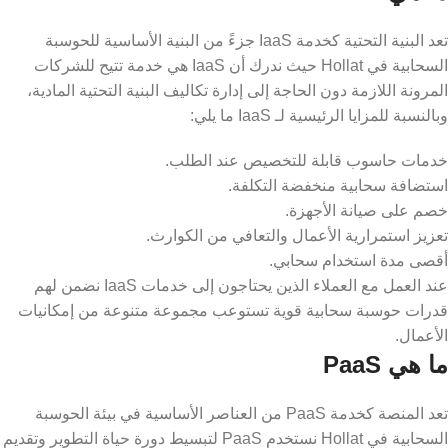
تعد البنية التحتية كخدمة IaaS جزءً من البنية الأساسية للحوسبة
السحابية في Hollat حيث ندرك أن IaaS هي خدمة تتيح للشركات
المرونة اللازمة دون الحاجة إلى إدارة تكاليف البنية التحتية المادية،
وبالنسبة للمزايا الرئيسية لـ IaaS ما يلي:
خدمات حاسوب قابلة للتخصيص عند الطلب.
استضافة سحابية منخفضة التكلفة.
خصم على صيانة الأجهزة.
تعزيز استمرارية الأعمال والتعافي من الكوارث.
أقصى مدة استخدام سحابي.
عند العمل مع العملاء الذين يحتاجون إلى خدمات IaaS نضمن لهم
قدرات حوسبة سحابية قوية تستوعب مجموعة متنوعة من إمكانيات
الأعمال.
ما هي PaaS
تعد المنصة كخدمة PaaS من العناصر الأساسية في بيئة الحوسبة
السحابية في Hollat نستخدم PaaS لتبسيط دورة حياة التطوير وتقديم