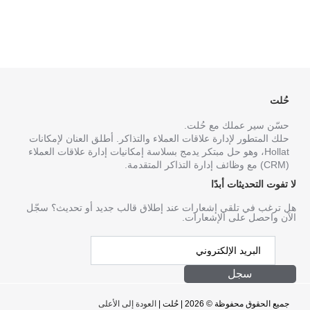
حُلت
حسّن سير عملك مع حُلت.
حلك المتطور لإدارة علاقات العملاء والتذاكر. أطلق العنان لإمكانات
Hollat، وهو حل مبتكر يدمج بسلاسة إمكانيات إدارة علاقات العملاء
(CRM) مع وظائف إدارة التذاكر المتقدمة.
لا تفوت التحديثات أبدًا
هل ترغب في تلقي إشعارات عند إطلاق قالب جديد أو تحديث؟ سجّل
الآن واحصل على الإشعارات.
سجل
جميع الحقوق محفوظة © 2026 | حُلت |
العودة إلى الأعلى