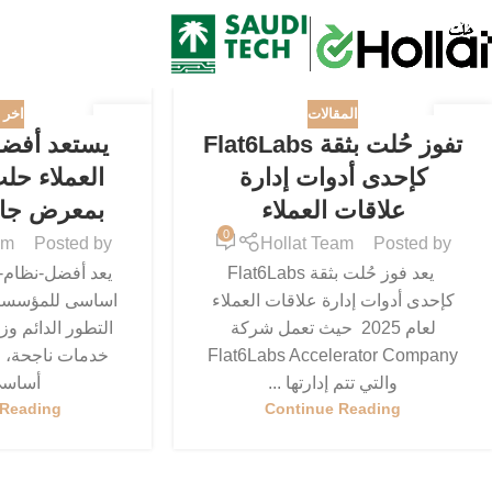
المقالات
اخر ا
14
04
تفوز حُلت بثقة Flat6Labs
يستعد أفض
ديسمبر
أكتوبر
كإحدى أدوات إدارة
العملاء حل
علاقات العملاء
بمعرض جايتك
0
am
Posted by
Hollat Team
Posted by
يعد فوز حُلت بثقة Flat6Labs
يعد أفضل-نظام-د
كإحدى أدوات إدارة علاقات العملاء
اساسى للمؤسسا
لعام 2025 حيث تعمل شركة
التطور الدائم وزي
Flat6Labs Accelerator Company
خدمات ناجحة، ل
والتي تتم إدارتها ...
أساسي 
 Reading
Continue Reading