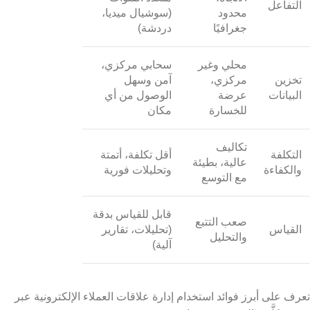
التفاعل
محدود
(سوشيال ميديا،
جغرافيًا
دردشة)
محلي وغير
سحابي مركزي،
تخزين
مركزي،
آمن وسهل
البيانات
عرضة
الوصول من أي
للخسارة
مكان
تكاليف
التكلفة
أقل تكلفة، أتمتة
عالية، بطيئة
والكفاءة
وتحليلات فورية
مع التوسع
قابل للقياس بدقة
صعب التتبع
القياس
(تحليلات، تقارير
والتحليل
آلية)
تعرف على أبرز فوائد استخدام إدارة علاقات العملاء الإلكترونية عبر