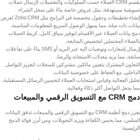
يقسم CRM العملاء حسب السلوكيات والتفضيلات لإرسال حملات
تسويقية مستهدفة، مثل عروض خاصة بناءً على سجل الشراء.
إنشاء تخطيطات وحقول مخصصة في البرامج مثل Zoho CRM لعرض
بيانات ذات صلة، مما يسهل الوصول السريع للمعلومات المناسبة.
دمج بيانات العملاء عبر الأقسام لتوفير سياق كامل، كربط الحملات
بالعملاء المحتملين لتخصيص المتابعة.
إرسال إشعارات وتوصيات آلية عبر البريد أو SMS بناءً على تفاعلات
سابقة، مما يزيد معدلات الاستجابة والرضا.
التعاون المشترك بتعيين مالكين مشتركين للسجلات لتعزيز التواصل
الداخلي، مع الحفاظ على خصوصية البيانات.
​تحليل الفعالية وقياس استجابات العملاء لتحسين الرسائل المستقبلية،
مما يجعل التواصل أكثر ذكاءً وفعالية.
دمج CRM مع التسويق الرقمي والمبيعات
يعزز دمج أنظمة CRM مع التسويق الرقمي والمبيعات تدفق البيانات
السلس، مما يحسن الكفاءة ويزيد التحويلات، ومن أبرز فوائد الدمج
الرئيسية: