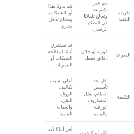
تتم عبر
تتم يدويًا نقدًا
الإنترنت
طريقة
أو بالشيكات
وتُعالج تلقائيًا
التنفيذ
وتحتاج تدخل
في النظام
بشري.
الرقمي.
قد تستغرق
فورية أو خلال
أيامًا لمعالجة
السرعة
دقائق فقط.
الشيكات أو
التسويات.
أقل بعد
أعلى بسبب
تأسيس
تكاليف
النظام، يقلل
الورق،
التكلفة
المصاريف
النقل،
الورقية
والعمالة
واليدوية.
اليدوية.
أقل أمانًا لأنه
أكثر أمانًا حيث