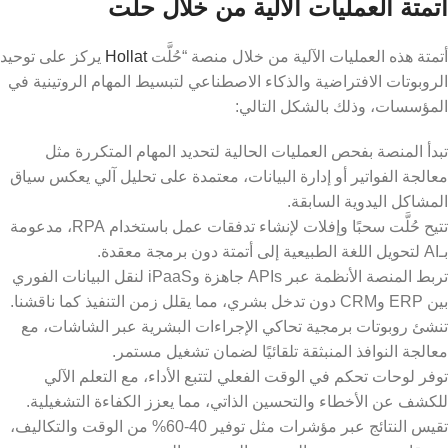
أتمتة العمليات الآلية من خلال حلت
أتمتة هذه العمليات الآلية من خلال منصة “حُلَّت
Hollat
يركز على توحيد
الروبوتات الافتراضية والذكاء الاصطناعي لتبسيط المهام الروتينية في
المؤسسات، وذلك بالشكل التالي:
تبدأ المنصة بفحص العمليات الحالية لتحديد المهام المتكررة مثل
معالجة الفواتير أو إدارة البيانات، معتمدة على تحليل آلي يعكس سياق
المشاكل اليدوية السابقة.
​تتيح حُلَّت سحبًا وإفلات لإنشاء تدفقات عمل باستخدام RPA، مدعومة
بـAI لتحويل اللغة الطبيعية إلى أتمتة دون برمجة معقدة.
​تربط المنصة الأنظمة عبر APIs جاهزة وiPaaS لنقل البيانات الفوري
بين ERP وCRM دون تدخل بشري، مما يقلل زمن التنفيذ كما ناقشنا.
تنشئ روبوتات برمجية تحاكي الإجراءات البشرية عبر الشاشات، مع
معالجة النوافذ المنبثقة تلقائيًا لضمان تشغيل مستمر.
توفر لوحات تحكم في الوقت الفعلي لتتبع الأداء، مع التعلم الآلي
للكشف عن الأخطاء والتحسين الذاتي، مما يعزز الكفاءة التشغيلية.
​تقيس النتائج عبر مؤشرات مثل توفير 40-60% من الوقت والتكاليف،