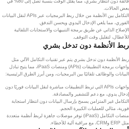
فائقة دون انتظار بشري، مما يقلل الوقت بنسبة تصل إلى 80% في
بعض الحالات.
التكامل بين الأنظمة من خلال ربط البرمجيات عبر APIs لنقل البيانات
الفوري، مما يلغي الإدخال اليدوي ويحسن التدفق.
​الإصلاح الذاتي عن طريق برمجة التنبيهات والاستجابات التلقائية
للأعطال، لتقليل وقت التوقف.
ربط الأنظمة دون تدخل بشري
ربط الأنظمة دون تدخل بشري يتم عبر تقنيات التكامل الآلي مثل
واجهات برمجة التطبيقات (APIs) ومنصات iPaaS، مما يتيح تبادل
البيانات والوظائف تلقائيًا بين البرمجيات، ومن أبرز الطرق الرئيسية:
واجهات APIs التي تربط التطبيقات مباشرة لنقل البيانات فوريًا دون
إدخال يدوي، مع دعم للتشفير والمصادقة.
التكامل غير المتزامن يسمح بإرسال البيانات دون انتظار استجابة
فورية، مثالي للعمليات الكبيرة الحجم.
​منصات التكامل (iPaaS) توفر موصلات جاهزة لربط أنظمة متعددة
مثل ERP وCRM، مع مراقبة آلية للأخطاء.