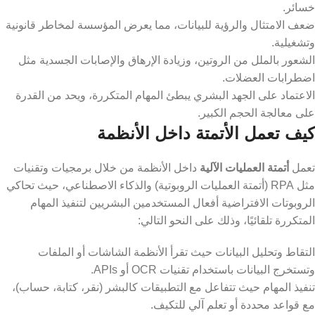
خسائر.
ضعف الامتثال والرؤية للبيانات، مما يعرض المؤسسة لمخاطر قانونية
وتشغيلية.
​الشعور بالملل من الروتين، وزيادة الإرهاق والإصابات الجسدية مثل
اضطرابات العضلات.
الاعتماد على الجهد البشري يبطئ المهام المتكررة، ويحد من القدرة
على معالجة الحجم الكبير.
كيف تعمل الأتمتة داخل الأنظمة
تعمل
أتمتة العمليات الآلية
داخل الأنظمة من خلال برمجيات وتقنيات
مثل RPA (أتمتة العمليات الروبوتية) والذكاء الاصطناعي، حيث تحاكي
الروبوتات الافتراضية أفعال المستخدمين البشريين لتنفيذ المهام
المتكررة تلقائيًا، وذلك على النحو التالي:
التقاط وتحليل البيانات حيث تقرأ الأنظمة الشاشات أو الملفات
وتستخرج البيانات باستخدام تقنيات OCR أو APIs.
تنفيذ المهام حيث تتفاعل مع التطبيقات كالبشر (نقر، كتابة، حساب)،
مع قواعد محددة أو تعلم آلي للتكيف.