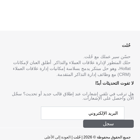
حُلت
حسّن سير عملك مع حُلت.
حلك المتطور لإدارة علاقات العملاء والتذاكر. أطلق العنان لإمكانات
Hollat، وهو حل مبتكر يدمج بسلاسة إمكانيات إدارة علاقات العملاء
(CRM) مع وظائف إدارة التذاكر المتقدمة.
لا تفوت التحديثات أبدًا
هل ترغب في تلقي إشعارات عند إطلاق قالب جديد أو تحديث؟ سجّل
الآن واحصل على الإشعارات.
سجل
جميع الحقوق محفوظة © 2026 | حُلت |
العودة إلى الأعلى