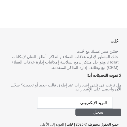
حُلت
حسّن سير عملك مع حُلت.
حلك المتطور لإدارة علاقات العملاء والتذاكر. أطلق العنان لإمكانات
Hollat، وهو حل مبتكر يدمج بسلاسة إمكانيات إدارة علاقات العملاء
(CRM) مع وظائف إدارة التذاكر المتقدمة.
لا تفوت التحديثات أبدًا
هل ترغب في تلقي إشعارات عند إطلاق قالب جديد أو تحديث؟ سجّل
الآن واحصل على الإشعارات.
سجل
جميع الحقوق محفوظة © 2026 | حُلت |
العودة إلى الأعلى